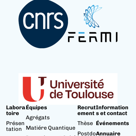
Labora
Équipes
Recrut
Information
toire
ement
s et contact
Agrégats
Présen
Thèse
Événements
Matiére Quantique
tation
Postdo
Annuaire