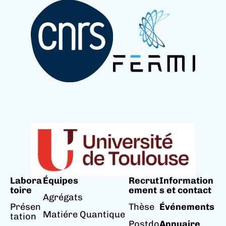
Labora
Équipes
Recrut
Information
toire
ement
s et contact
Agrégats
Présen
Thèse
Événements
Matiére Quantique
tation
Postdo
Annuaire