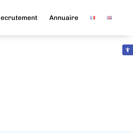
ecrutement
Annuaire
Ouvrir la b