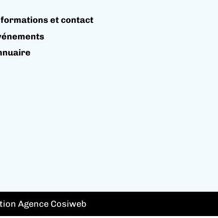
nformations et contact
vénements
nnuaire
tion Agence Cosiweb