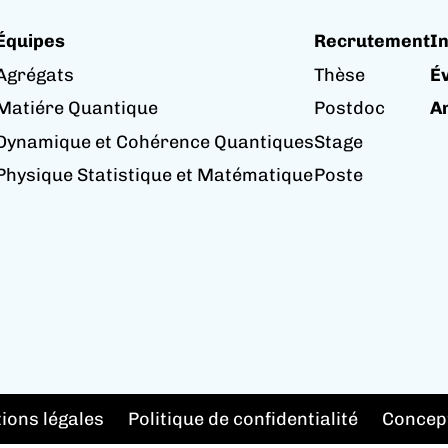
Équipes
Recrutement
I
Agrégats
Thèse
É
Matiére Quantique
Postdoc
A
Dynamique et Cohérence Quantiques
Stage
Physique Statistique et Matématique
Poste
ions légales
Politique de confidentialité
Concep